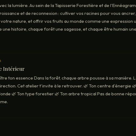
ec la lumière. Au sein de la Tapisserie Forestière et de l'Ennéagram
croissance et de reconnexion : cultiver vos racines pour vous ancrer
votre nature, et offrir vos fruits au monde comme une expression u
 une histoire, chaque forêt une sagesse, et chaque être humain une
6
e Intérieur
tre ton essence Dans la forêt, chaque arbre pousse à sa manière. Le
rection. Cet atelier t'invite à le retrouver. 🌿 Ton centre d'énergie
fonde 🌿 Ton type forestier 🌿 Ton arbre tropical Pas de bonne répo
ême.