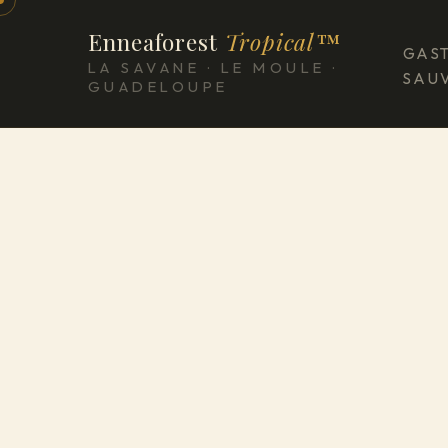
Enneaforest
Tropical™
GAS
LA SAVANE · LE MOULE ·
SAU
GUADELOUPE